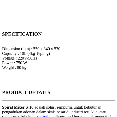
SPECIFICATION
Dimension (mm) : 550 x 340 x 530
Capacity : 10L (4kg Tepung)
Voltage : 220V/50Hz
Power : 750 W
Weight : 80 kg
PRODUCT
DETAILS
Spiral Mixer S-1
0 adalah solusi sempurna untuk kebutuhan
pengadukan adonan dalam skala besar di industri roti, kue, atau
sejenisnya. Mesin
mixer roti
ini dirancang khusus untuk mengatasi