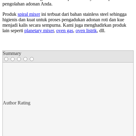
pengolahan adonan Anda.
Produk
spiral mixer
ini terbuat dari bahan stainless steel sehingga
higienis dan kuat untuk proses pengadukan adonan roti dan kue
menjadi kalis secara sempurna. Kami juga menghadirkan produk
lain seperti
planetary mixer
,
oven gas
,
oven listrik
, dll.
Summary
Author Rating