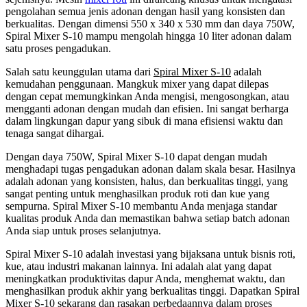
pengolahan semua jenis adonan dengan hasil yang konsisten dan
berkualitas. Dengan dimensi 550 x 340 x 530 mm dan daya 750W,
Spiral Mixer S-10 mampu mengolah hingga 10 liter adonan dalam
satu proses pengadukan.
Salah satu keunggulan utama dari
Spiral Mixer S-10
adalah
kemudahan penggunaan. Mangkuk mixer yang dapat dilepas
dengan cepat memungkinkan Anda mengisi, mengosongkan, atau
mengganti adonan dengan mudah dan efisien. Ini sangat berharga
dalam lingkungan dapur yang sibuk di mana efisiensi waktu dan
tenaga sangat dihargai.
Dengan daya 750W, Spiral Mixer S-10 dapat dengan mudah
menghadapi tugas pengadukan adonan dalam skala besar. Hasilnya
adalah adonan yang konsisten, halus, dan berkualitas tinggi, yang
sangat penting untuk menghasilkan produk roti dan kue yang
sempurna. Spiral Mixer S-10 membantu Anda menjaga standar
kualitas produk Anda dan memastikan bahwa setiap batch adonan
Anda siap untuk proses selanjutnya.
Spiral Mixer S-10 adalah investasi yang bijaksana untuk bisnis roti,
kue, atau industri makanan lainnya. Ini adalah alat yang dapat
meningkatkan produktivitas dapur Anda, menghemat waktu, dan
menghasilkan produk akhir yang berkualitas tinggi. Dapatkan Spiral
Mixer S-10 sekarang dan rasakan perbedaannya dalam proses