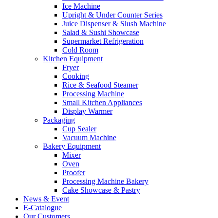
Ice Machine
Upright & Under Counter Series
Juice Dispenser & Slush Machine
Salad & Sushi Showcase
Supermarket Refrigeration
Cold Room
Kitchen Equipment
Fryer
Cooking
Rice & Seafood Steamer
Processing Machine
Small Kitchen Appliances
Display Warmer
Packaging
Cup Sealer
Vacuum Machine
Bakery Equipment
Mixer
Oven
Proofer
Processing Machine Bakery
Cake Showcase & Pastry
News & Event
E-Catalogue
Our Customers