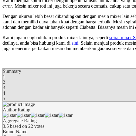
Kami menjual spiral mixer dengan tipe ini khusus untuk anda yang h
error
.
Mesin mixer roti
ini juga bekerja secara otomatis, cukup satu 
Dengan ukuran lebih besar dibandingkan dengan mesin mixer lain sehin
karat dan memiliki daya tahan kuat dengan harga terbaik. Mesin spir
adonan dengan kadar air banyak seperti Ciabatta. Biasanya mesin ini
Kami juga menghadirkan produk mixer lainnya, seperti
spiral mixer 
detilnya, anda bisa hubungi kami di
sini
. Selain menjual produk mesin
juga menerima perbaikan mesin dan memberikan garansi service dan sp
Summary
1
2
3
4
5
Author Rating
Aggregate Rating
3.5
based on
22
votes
Brand Name