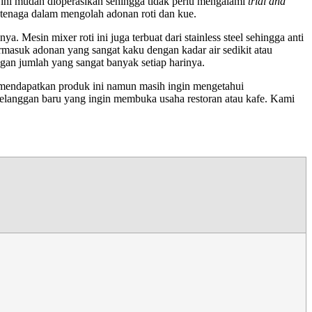
 ini mudah dioperasikan sehingga tidak perlu mengalami
trial and
 tenaga dalam mengolah adonan roti dan kue.
 Mesin mixer roti ini juga terbuat dari stainless steel sehingga anti
ermasuk adonan yang sangat kaku dengan kadar air sedikit atau
gan jumlah yang sangat banyak setiap harinya.
uk mendapatkan produk ini namun masih ingin mengetahui
 pelanggan baru yang ingin membuka usaha restoran atau kafe. Kami