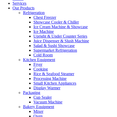
Services
Our Products
Refrigeration
Chest Freezer
Showcase Cooler & Chiller
Ice Cream Machine & Showcase
Ice Machine
Upright & Under Counter Series
Juice Dispenser & Slush Machine
Salad & Sushi Showcase
Supermarket Refrigeration
Cold Room
Kitchen Equipment
Fryer
Cooking
Rice & Seafood Steamer
Processing Machine
Small Kitchen Appliances
Display Warmer
Packaging
Cup Sealer
Vacuum Machine
Bakery Equipment
Mixer
Oven