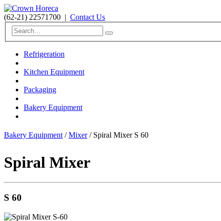
(62-21) 22571700
|
Contact Us
Refrigeration
Kitchen Equipment
Packaging
Bakery Equipment
Bakery Equipment
/
Mixer
/ Spiral Mixer S 60
Spiral Mixer
S 60