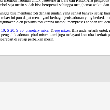
obi membuat adonan untuk patteserie di Cafe dan Resto. Alat pengaduk
tombol saja mesin sudah bisa beroperasi sehingga menghemat waktu dan
gga bisa membuat roti dengan jumlah yang sangat banyak setiap harinya.
al mixer ini pun dapat menangani berbagai jenis adonan yang berbeda t
 digunakan oleh pebisnis roti karena mampu memproses adonan roti den
S-10
,
S-20
,
S-30
,
planetary mixer
&
egg mixer
. Bila anda tertarik unt
 pengaduk adonan spiral mixer, kami juga melayani konsultasi terkait
arepart di setiap perbaikan mesin.