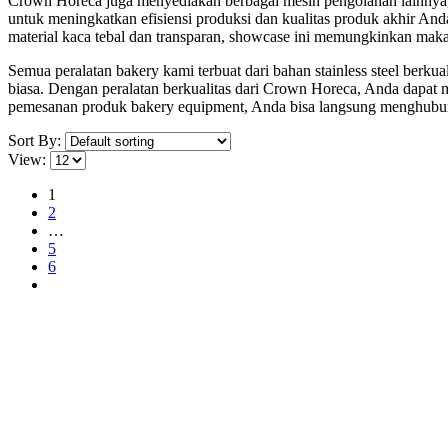
Crown Horeca juga menyediakan berbagai mesin pengolahan lainnya,
untuk meningkatkan efisiensi produksi dan kualitas produk akhir A
material kaca tebal dan transparan, showcase ini memungkinkan makana
Semua peralatan bakery kami terbuat dari bahan stainless steel berk
biasa. Dengan peralatan berkualitas dari Crown Horeca, Anda dapat me
pemesanan produk bakery equipment, Anda bisa langsung menghub
Sort By:
View:
1
2
…
5
6