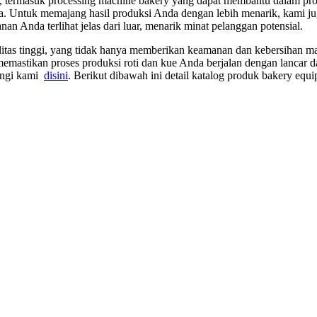
 termasuk processing machine bakery yang dapat membantu dalam pros
nda. Untuk memajang hasil produksi Anda dengan lebih menarik, kami 
n Anda terlihat jelas dari luar, menarik minat pelanggan potensial.
ualitas tinggi, yang tidak hanya memberikan keamanan dan kebersihan m
mastikan proses produksi roti dan kue Anda berjalan dengan lancar dan
ungi kami
disini
. Berikut dibawah ini detail katalog produk bakery equ