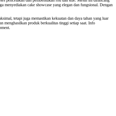
es pencetakan dan pembentukan roti dan kue. Mesin ini dirancang
juga menyediakan cake showcase yang elegan dan fungsional. Dengan
aksimal, tetapi juga memastikan kekuatan dan daya tahan yang luar
 menghasilkan produk berkualitas tinggi setiap saat. Info
ipment.