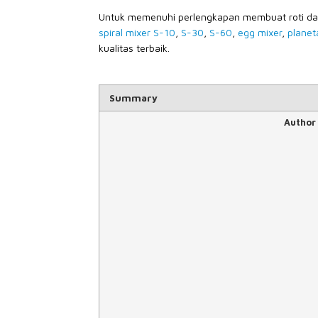
Untuk memenuhi perlengkapan membuat roti dan
spiral mixer S-10
,
S-30
,
S-60
,
egg mixer
,
planet
kualitas terbaik.
Summary
Author