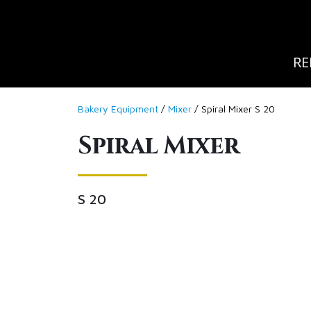
RE
Bakery Equipment
/
Mixer
/ Spiral Mixer S 20
Spiral Mixer
S 20