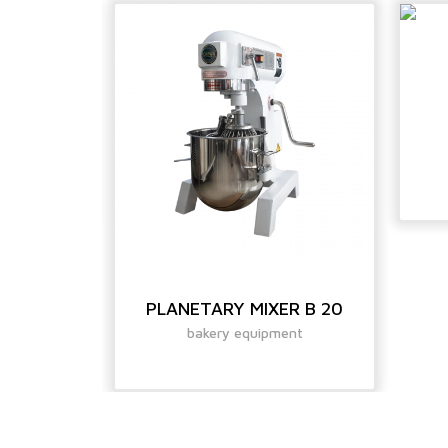
B 7
ent
PLANETARY MIXER B 20
bakery equipment