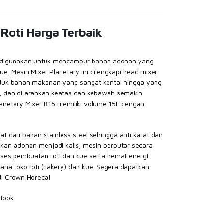
 Roti Harga Terbaik
g digunakan untuk mencampur bahan adonan yang
e. Mesin Mixer Planetary ini dilengkapi head mixer
duk bahan makanan yang sangat kental hingga yang
s, dan di arahkan keatas dan kebawah semakin
etary Mixer B15 memiliki volume 15L dengan
at dari bahan stainless steel sehingga anti karat dan
kan adonan menjadi kalis, mesin berputar secara
es pembuatan roti dan kue serta hemat energi
a toko roti (bakery) dan kue. Segera dapatkan
di Crown Horeca!
Hook.