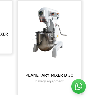
IXER
PLANE
ba
PLANETARY MIXER B 30
bakery equipment