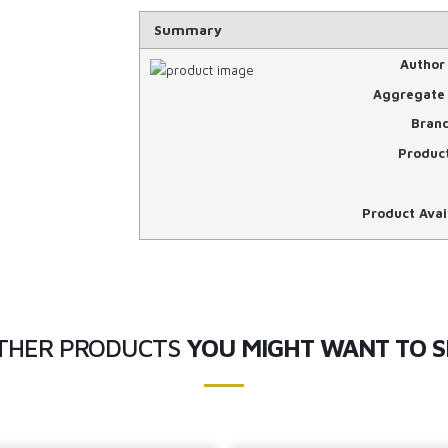
Summary
Author
Aggregate 
Bran
Produc
Product Avail
THER PRODUCTS
YOU MIGHT WANT TO S