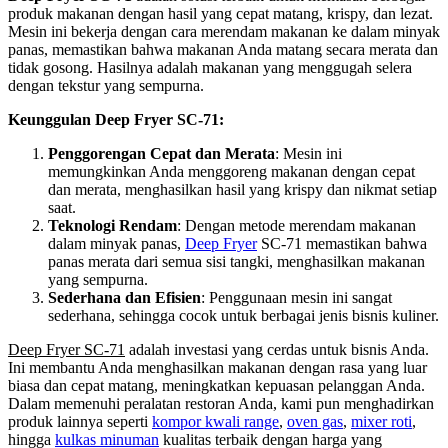
produk makanan dengan hasil yang cepat matang, krispy, dan lezat.
Mesin ini bekerja dengan cara merendam makanan ke dalam minyak
panas, memastikan bahwa makanan Anda matang secara merata dan
tidak gosong. Hasilnya adalah makanan yang menggugah selera
dengan tekstur yang sempurna.
Keunggulan Deep Fryer SC-71:
Penggorengan Cepat dan Merata
: Mesin ini
memungkinkan Anda menggoreng makanan dengan cepat
dan merata, menghasilkan hasil yang krispy dan nikmat setiap
saat.
Teknologi Rendam
: Dengan metode merendam makanan
dalam minyak panas,
Deep Fryer
SC-71 memastikan bahwa
panas merata dari semua sisi tangki, menghasilkan makanan
yang sempurna.
Sederhana dan Efisien
: Penggunaan mesin ini sangat
sederhana, sehingga cocok untuk berbagai jenis bisnis kuliner.
Deep Fryer SC-71
adalah investasi yang cerdas untuk bisnis Anda.
Ini membantu Anda menghasilkan makanan dengan rasa yang luar
biasa dan cepat matang, meningkatkan kepuasan pelanggan Anda.
Dalam memenuhi peralatan restoran Anda, kami pun menghadirkan
produk lainnya seperti
kompor kwali range
,
oven gas
,
mixer roti
,
hingga
kulkas minuman
kualitas terbaik dengan harga yang