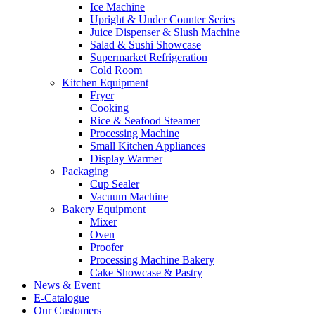
Ice Machine
Upright & Under Counter Series
Juice Dispenser & Slush Machine
Salad & Sushi Showcase
Supermarket Refrigeration
Cold Room
Kitchen Equipment
Fryer
Cooking
Rice & Seafood Steamer
Processing Machine
Small Kitchen Appliances
Display Warmer
Packaging
Cup Sealer
Vacuum Machine
Bakery Equipment
Mixer
Oven
Proofer
Processing Machine Bakery
Cake Showcase & Pastry
News & Event
E-Catalogue
Our Customers