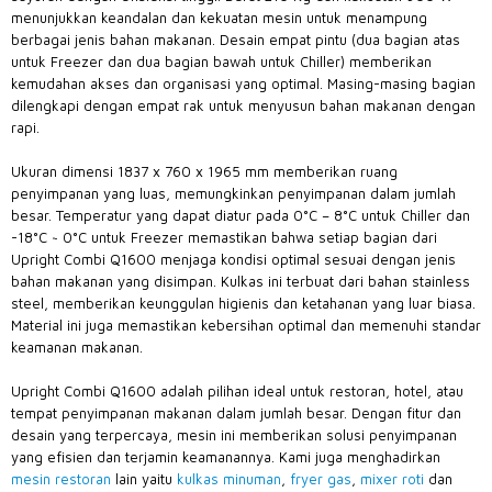
menunjukkan keandalan dan kekuatan mesin untuk menampung
berbagai jenis bahan makanan. Desain empat pintu (dua bagian atas
untuk Freezer dan dua bagian bawah untuk Chiller) memberikan
kemudahan akses dan organisasi yang optimal. Masing-masing bagian
dilengkapi dengan empat rak untuk menyusun bahan makanan dengan
rapi.
Ukuran dimensi 1837 x 760 x 1965 mm memberikan ruang
penyimpanan yang luas, memungkinkan penyimpanan dalam jumlah
besar. Temperatur yang dapat diatur pada 0°C – 8°C untuk Chiller dan
-18°C ~ 0°C untuk Freezer memastikan bahwa setiap bagian dari
Upright Combi Q1600 menjaga kondisi optimal sesuai dengan jenis
bahan makanan yang disimpan. Kulkas ini terbuat dari bahan stainless
steel, memberikan keunggulan higienis dan ketahanan yang luar biasa.
Material ini juga memastikan kebersihan optimal dan memenuhi standar
keamanan makanan.
Upright Combi Q1600 adalah pilihan ideal untuk restoran, hotel, atau
tempat penyimpanan makanan dalam jumlah besar. Dengan fitur dan
desain yang terpercaya, mesin ini memberikan solusi penyimpanan
yang efisien dan terjamin keamanannya. Kami juga menghadirkan
mesin restoran
lain yaitu
kulkas minuman
,
fryer gas
,
mixer roti
dan