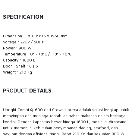
SPECIFICATION
Dimension : 1810 x 815 x 1950 mm
Voltage : 220V / 50Hz
Power : 900 W
Temperature : 0° ~ +8°C / -18° ~ +0°C
Capacity : 1600 L
Door | Shelf : 6 | 6
Weight : 210 kg
PRODUCT
DETAILS
Upright Combi Q1600 dari Crown Horeca adalah solusi lengkap untuk
menyimpan dan menjaga kestabilan bahan makanan dalam berbagai
kondisi. Dengan kapasitas besar hingga 1600 L, mesin ini dirancang
untuk memenuhi kebutuhan penyimpanan daging, seafood, dan
sayuran dengan efisiensi tinggi. Berat 210 Kg dan kekuatan 900 W