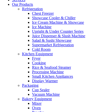
Our Products
Refrigeration
Chest Freezer
Showcase Cooler & Chiller
Ice Cream Machine & Showcase
Ice Machine
Upright & Under Counter Series
Juice Dispenser & Slush Machine
Salad & Sushi Showcase
Supermarket Refrigeration
Cold Room
Kitchen Equipment
Fryer
Cooking
Rice & Seafood Steamer
Processing Machine
Small Kitchen Appliances
Display Warmer
Packaging
Cup Sealer
Vacuum Machine
Bakery Equipment
Mixer
Oven