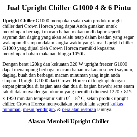
Jual Upright Chiller G1000 4 & 6 Pintu
Upright Chiller
G1000 merupakan salah satu produk upright
chiller dari Crown Horeca yang dapat Anda gunakan untuk
menyimpan berbagai macam bahan makanan di dapur seperti
sayuran dan daging yang akan selalu tetap dalam keadan yang segar
walaupun di simpan dalam jangka waktu yang lama. Upright chiller
G1000 yang dijual oleh Crown Horeca memiliki kapasitas
menyimpan bahan makanan hingga 1050L.
Dengan berat 120kg dan kekuatan 320 W upright freezer G1000
dapat menampung berbagai macam bahan makanan seperti sayuran,
daging, buah dan berbagai macam minuman yang ingin anda
simpan. Upright G1000 dari Crown Horeca di lengkapi dengan
empat pintu(dua di bagian atas dan dua di bagian bawah) serta enam
rak di dalamnya dengan ukuran yang memiliki dimensi 1220 x 815
o
o
x 1950 mm dan temperatur suhu 0
– 8
C, selain produk upright
chiller, Crown Horeca menyediakan produk lain seperti
kulkas
minuman
,
mesin pendingin
, &
peralatan restoran
lainnya.
Alasan Membeli Upright Chiller