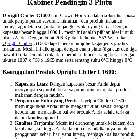
Kabinet Pendingin 3 Pintu
Upright Chiller G1600
dari Crown Horeca adalah solusi luar biasa
untuk penyimpanan sayuran, minuman, dan produk makanan
lainnya agar tetap segar dalam jangka waktu yang lama. Dengan
kapasitas besar hingga 1600 L, mesin ini adalah pilihan ideal untuk
bisnis Anda. Dengan berat 206 Kg dan kekuatan 553 W, kulkas
Upright Chiller
G1600 dapat menampung berbagai jenis produk
makanan. Mesin ini dilengkapi dengan enam pintu (tiga atas dan tiga
bawah) serta sembilan rak, dan memiliki dimensi yang besar dengan
ukuran 1837 x 760 x 1965 mm serta rentang suhu 0°C hingga 8°C.
Keunggulan Produk Upright Chiller G1600:
Kapasitas Luas
: Dengan kapasitas besar, Anda dapat
menyimpan sejumlah besar sayuran, minuman, dan produk
makanan dengan mudah.
Pengaturan Suhu yang Presisi
:
Upright Chiller G1600
memungkinkan Anda untuk mengatur suhu sesuai dengan
kebutuhan, memastikan bahwa produk Anda selalu terjaga
dalam kondisi optimal.
Kualitas Terjamin
: Mesin ini dirancang untuk kekuatan dan
ketahanan, sehingga Anda dapat mengandalkannya untuk
penggunaan sehari-hari yang intens, menjaga kualitas produk