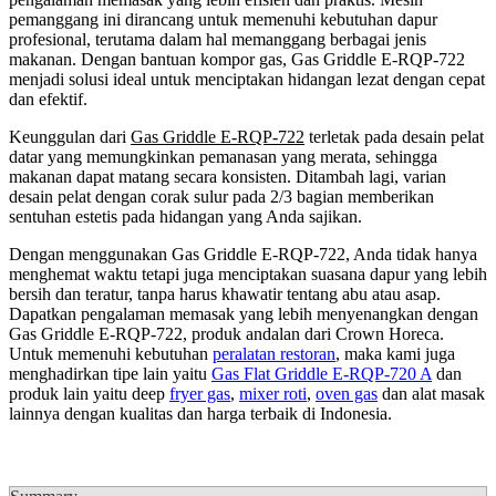
pemanggang ini dirancang untuk memenuhi kebutuhan dapur
profesional, terutama dalam hal memanggang berbagai jenis
makanan. Dengan bantuan kompor gas, Gas Griddle E-RQP-722
menjadi solusi ideal untuk menciptakan hidangan lezat dengan cepat
dan efektif.
Keunggulan dari
Gas Griddle E-RQP-722
terletak pada desain pelat
datar yang memungkinkan pemanasan yang merata, sehingga
makanan dapat matang secara konsisten. Ditambah lagi, varian
desain pelat dengan corak sulur pada 2/3 bagian memberikan
sentuhan estetis pada hidangan yang Anda sajikan.
Dengan menggunakan Gas Griddle E-RQP-722, Anda tidak hanya
menghemat waktu tetapi juga menciptakan suasana dapur yang lebih
bersih dan teratur, tanpa harus khawatir tentang abu atau asap.
Dapatkan pengalaman memasak yang lebih menyenangkan dengan
Gas Griddle E-RQP-722, produk andalan dari Crown Horeca.
Untuk memenuhi kebutuhan
peralatan restoran
, maka kami juga
menghadirkan tipe lain yaitu
Gas Flat Griddle E-RQP-720 A
dan
produk lain yaitu deep
fryer gas
,
mixer roti
,
oven gas
dan alat masak
lainnya dengan kualitas dan harga terbaik di Indonesia.