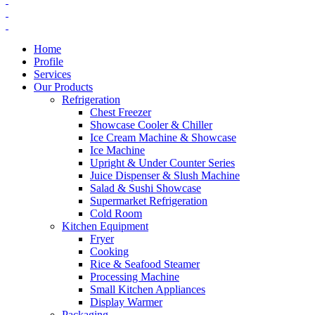
Home
Profile
Services
Our Products
Refrigeration
Chest Freezer
Showcase Cooler & Chiller
Ice Cream Machine & Showcase
Ice Machine
Upright & Under Counter Series
Juice Dispenser & Slush Machine
Salad & Sushi Showcase
Supermarket Refrigeration
Cold Room
Kitchen Equipment
Fryer
Cooking
Rice & Seafood Steamer
Processing Machine
Small Kitchen Appliances
Display Warmer
Packaging