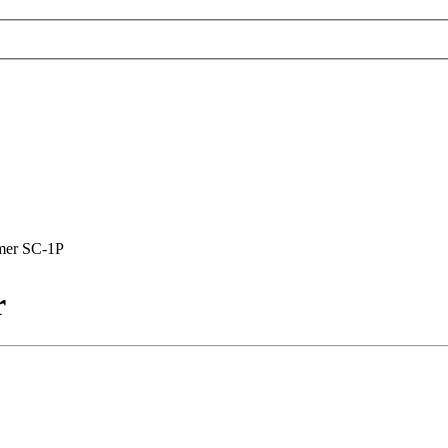
mer SC-1P
r