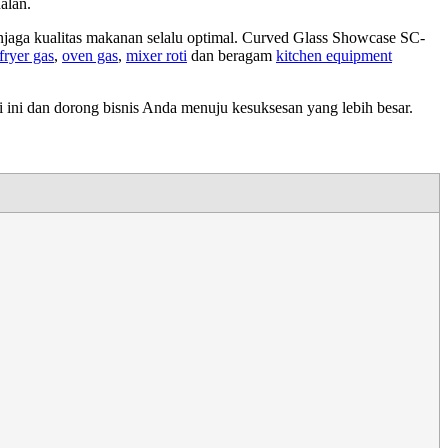
alan.
jaga kualitas makanan selalu optimal. Curved Glass Showcase SC-
fryer gas
,
oven gas
,
mixer roti
dan beragam
kitchen equipment
ini dan dorong bisnis Anda menuju kesuksesan yang lebih besar.