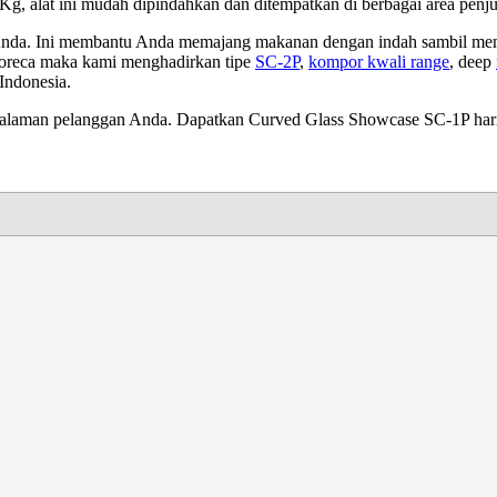
Kg, alat ini mudah dipindahkan dan ditempatkan di berbagai area penju
 Anda. Ini membantu Anda memajang makanan dengan indah sambil men
 horeca maka kami menghadirkan tipe
SC-2P
,
kompor kwali range
, deep
 Indonesia.
ngalaman pelanggan Anda. Dapatkan Curved Glass Showcase SC-1P hari 