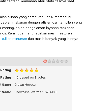
watir tentang keamanan atau stabilitasnya saat
lah pilihan yang sempurna untuk memenuhi
atkan makanan dengan efisien dan tampilan yang
tuk meningkatkan pengalaman layanan makanan
Anda. Kami juga menghadirkan mesin restoran
,
kulkas minuman
dan masih banyak yang lainnya
 Rating
Rating
1.5
based on
3
votes
d Name
Crown Horeca
t Name
Showcase Warmer FW-600