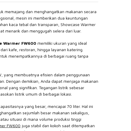
ntuk memajang dan menghangatkan makanan secara
gsional, mesin ini memberikan dua keuntungan
bahan kaca tebal dan transparan, Showcase Warmer
at menarik dan menggugah selera dari luar.
e Warmer FW600
memiliki ukuran yang ideal
dari kafe, restoran, hingga layanan katering.
tuk menempatkannya di berbagai ruang tanpa
 W, yang membuatnya efisien dalam penggunaan
an. Dengan demikian, Anda dapat menjaga makanan
al yang signifikan. Tegangan listrik sebesar
okan listrik umum di berbagai lokasi.
pasitasnya yang besar, mencapai 70 liter. Hal ini
angatkan sejumlah besar makanan sekaligus,
tau situasi di mana volume produksi tinggi
mer FW600
juga stabil dan kokoh saat ditempatkan