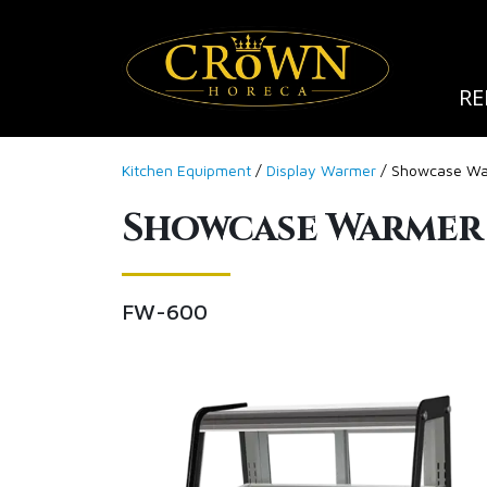
RE
Kitchen Equipment
/
Display Warmer
/ Showcase W
Showcase Warmer
FW-600