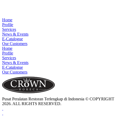
Home
Profile
Services
News & Events
E-Catalogue
Our Customers
Home
Profile
Services
News & Events
E-Catalogue
Our Customers
Pusat Peralatan Restoran Terlengkap di Indonesia © COPYRIGHT
2026. ALL RIGHTS RESERVED.