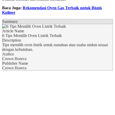
Baca Juga:
Rekomendasi Oven Gas Terbaik untuk Bisnis
Kuliner
Summary
Article Name
6 Tips Memilih Oven Listrik Terbaik
Description
Tips memilih oven listrik untuk rumahan atau usaha umkm sesuai
dengan kebutuhan.
Author
Crown Horeca
Publisher Name
Crown Horeca