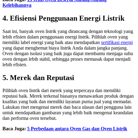
Kelebihannya
4. Efisiensi Penggunaan Energi Listrik
Saat ini, banyak oven listrik yang dirancang dengan teknologi yang
lebih efisien dalam penggunaan energi listrik. Pilihlah oven yang
memiliki label energi yang baik atau mendapatkan
sertifikasi energi
yang dapat menghemat biaya listrik Anda dalam jangka panjang.
Oven dengan isolasi yang baik juga dapat membantu menjaga suhu
oven dengan lebih stabil, sehingga proses memasak dapat menjadi
lebih efisien.
5. Merek dan Reputasi
Pilihlah oven listrik dari merek yang terpercaya dan memiliki
reputasi baik. Merek terkenal biasanya menawarkan produk dengan
kualitas yang baik dan memiliki layanan purna jual yang memadai.
Lakukan riset mengenai merek dan baca ulasan dari pengguna lain
untuk mendapatkan gambaran yang lebih baik mengenai keandalan
dan performa oven tersebut.
Baca Juga:
5 Perbedaan antara Oven Gas dan Oven Listrik