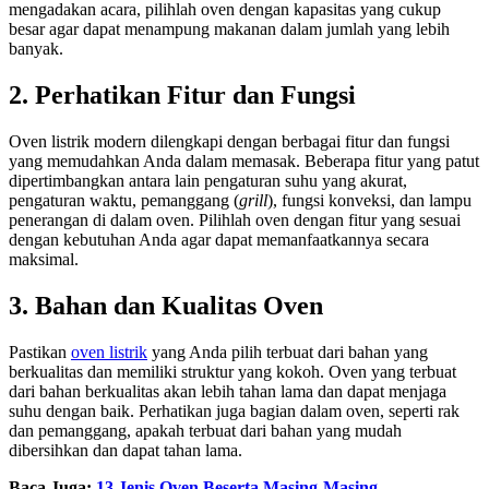
mengadakan acara, pilihlah oven dengan kapasitas yang cukup
besar agar dapat menampung makanan dalam jumlah yang lebih
banyak.
2. Perhatikan Fitur dan Fungsi
Oven listrik modern dilengkapi dengan berbagai fitur dan fungsi
yang memudahkan Anda dalam memasak. Beberapa fitur yang patut
dipertimbangkan antara lain pengaturan suhu yang akurat,
pengaturan waktu, pemanggang (
grill
), fungsi konveksi, dan lampu
penerangan di dalam oven. Pilihlah oven dengan fitur yang sesuai
dengan kebutuhan Anda agar dapat memanfaatkannya secara
maksimal.
3. Bahan dan Kualitas Oven
Pastikan
oven listrik
yang Anda pilih terbuat dari bahan yang
berkualitas dan memiliki struktur yang kokoh. Oven yang terbuat
dari bahan berkualitas akan lebih tahan lama dan dapat menjaga
suhu dengan baik. Perhatikan juga bagian dalam oven, seperti rak
dan pemanggang, apakah terbuat dari bahan yang mudah
dibersihkan dan dapat tahan lama.
Baca Juga:
13 Jenis Oven Beserta Masing-Masing