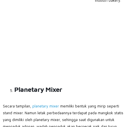
industri bakery.
Planetary Mixer
Secara tampilan,
planetary mixer
memiliki bentuk yang mirip seperti
stand mixer. Namun letak perbedaannya terdapat pada mangkok statis
yang dimiliki oleh planetary mixer, sehingga saat digunakan untuk
mengaduk adonan, wadah pengaduk akan bergerak naik dan turun