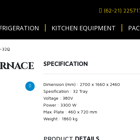
(62-21) 2257
FRIGERATION
KITCHEN EQUIPMENT
PAC
X-32Q
urnace
SPECIFICATION
Dimension (mm) : 2700 x 1660 x 2460
Spesification : 32 Tray
Voltage : 380V
Power : 3300 W
Max. Plate : 460 x 720 mm
Weight : 1860 kg
PRODUCT
DETAILS