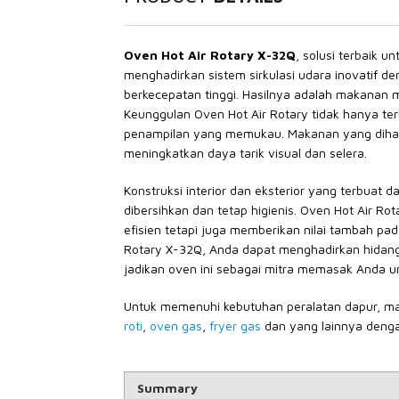
Oven Hot Air Rotary X-32Q
, solusi terbaik 
menghadirkan sistem sirkulasi udara inovatif d
berkecepatan tinggi. Hasilnya adalah makanan 
Keunggulan Oven Hot Air Rotary tidak hanya te
penampilan yang memukau. Makanan yang dihasil
meningkatkan daya tarik visual dan selera.
Konstruksi interior dan eksterior yang terbuat d
dibersihkan dan tetap higienis. Oven Hot Air Ro
efisien tetapi juga memberikan nilai tambah pa
Rotary X-32Q, Anda dapat menghadirkan hidanga
jadikan oven ini sebagai mitra memasak Anda 
Untuk memenuhi kebutuhan peralatan dapur, m
roti
,
oven gas
,
fryer gas
dan yang lainnya denga
Summary