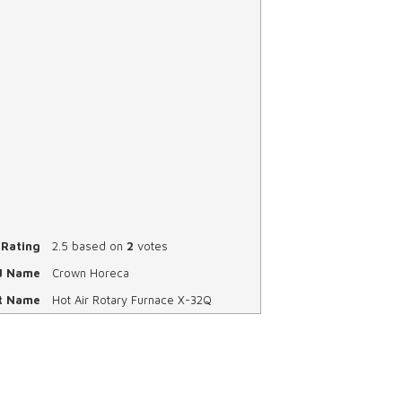
Rating
2.5
based on
2
votes
d Name
Crown Horeca
t Name
Hot Air Rotary Furnace X-32Q