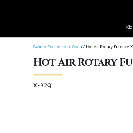
RE
Bakery Equipment
/
Oven
/ Hot Air Rotary Furnace 
Hot Air Rotary F
X-32Q