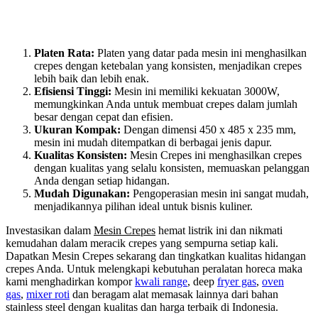
Platen Rata:
Platen yang datar pada mesin ini menghasilkan
crepes dengan ketebalan yang konsisten, menjadikan crepes
lebih baik dan lebih enak.
Efisiensi Tinggi:
Mesin ini memiliki kekuatan 3000W,
memungkinkan Anda untuk membuat crepes dalam jumlah
besar dengan cepat dan efisien.
Ukuran Kompak:
Dengan dimensi 450 x 485 x 235 mm,
mesin ini mudah ditempatkan di berbagai jenis dapur.
Kualitas Konsisten:
Mesin Crepes ini menghasilkan crepes
dengan kualitas yang selalu konsisten, memuaskan pelanggan
Anda dengan setiap hidangan.
Mudah Digunakan:
Pengoperasian mesin ini sangat mudah,
menjadikannya pilihan ideal untuk bisnis kuliner.
Investasikan dalam
Mesin Crepes
hemat listrik ini dan nikmati
kemudahan dalam meracik crepes yang sempurna setiap kali.
Dapatkan Mesin Crepes sekarang dan tingkatkan kualitas hidangan
crepes Anda. Untuk melengkapi kebutuhan peralatan horeca maka
kami menghadirkan kompor
kwali range
, deep
fryer gas
,
oven
gas
,
mixer roti
dan beragam alat memasak lainnya dari bahan
stainless steel dengan kualitas dan harga terbaik di Indonesia.