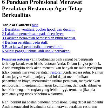
6 Panduan Profesional Merawat
Peralatan Restauran Agar Tetap
Berkualitas
Table of Contents
hide
1
Bersihkan ventilasi, cooker hood, dan ducting.
2
Lakukan pemeriksaan pada deep fryer.
3
Lakukan perawatan berdasarkan buku manual.
4
Berikan pelatihan pada staff.
5
Buat jadwal pembersihan menyeluruh.
6
Selalu panggil teknisi ahli untuk perbaikan.
Peralatan restoran
yang berkualitas baik sangat berpengaruh
terhadap kesuksesan bisnis restoran Anda. Dalam jangka pendek,
Anda mungkin tidak akan menemukan banyak masalah meskipun
tidak pernah merawat peralatan
restoran
Anda secara rutin. Namun
dalam jangka waktu panjang, hal ini dapat menimbulkan
penambahan biaya, menurunkan utilitas peralatan, menyebabkan
pemborosan, mengurangi margin keuntungan, dan pada akhirnya
berakhir dengan kerugian yang lebih tinggi, terutama jika ada
peralatan yang rusak sebelum waktunya.
Nah, berikut ini adalah panduan profesional yang dapat membantu
Anda mengetahui bagaimana cara merawat peralatan restorann