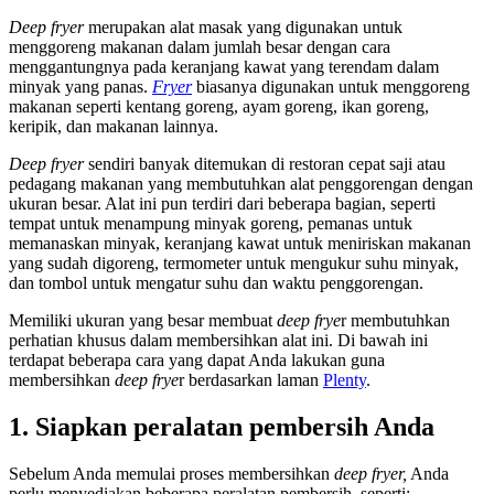
Deep fryer
merupakan alat masak yang digunakan untuk
menggoreng makanan dalam jumlah besar dengan cara
menggantungnya pada keranjang kawat yang terendam dalam
minyak yang panas.
F
ryer
biasanya digunakan untuk menggoreng
makanan seperti kentang goreng, ayam goreng, ikan goreng,
keripik, dan makanan lainnya.
Deep fryer
sendiri banyak ditemukan di restoran cepat saji atau
pedagang makanan yang membutuhkan alat penggorengan dengan
ukuran besar. Alat ini pun terdiri dari beberapa bagian, seperti
tempat untuk menampung minyak goreng, pemanas untuk
memanaskan minyak, keranjang kawat untuk meniriskan makanan
yang sudah digoreng, termometer untuk mengukur suhu minyak,
dan tombol untuk mengatur suhu dan waktu penggorengan.
Memiliki ukuran yang besar membuat
deep frye
r membutuhkan
perhatian khusus dalam membersihkan alat ini. Di bawah ini
terdapat beberapa cara yang dapat Anda lakukan guna
membersihkan
deep frye
r berdasarkan laman
Plenty
.
1. Siapkan peralatan pembersih Anda
Sebelum Anda memulai proses membersihkan
deep fryer,
Anda
perlu menyediakan beberapa peralatan pembersih, seperti: