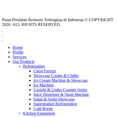
Pusat Peralatan Restoran Terlengkap di Indonesia © COPYRIGHT
2026. ALL RIGHTS RESERVED.
Home
Profile
Services
Our Products
Refrigeration
Chest Freezer
Showcase Cooler & Chiller
Ice Cream Machine & Showcase
Ice Machine
Upright & Under Counter Series
Juice Dispenser & Slush Machine
Salad & Sushi Showcase
Supermarket Refrigeration
Cold Room
Kitchen Equipment