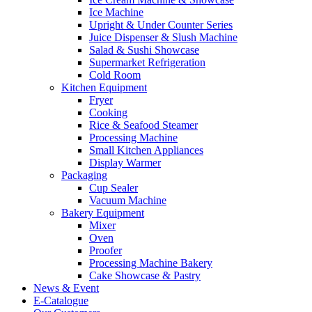
Ice Machine
Upright & Under Counter Series
Juice Dispenser & Slush Machine
Salad & Sushi Showcase
Supermarket Refrigeration
Cold Room
Kitchen Equipment
Fryer
Cooking
Rice & Seafood Steamer
Processing Machine
Small Kitchen Appliances
Display Warmer
Packaging
Cup Sealer
Vacuum Machine
Bakery Equipment
Mixer
Oven
Proofer
Processing Machine Bakery
Cake Showcase & Pastry
News & Event
E-Catalogue