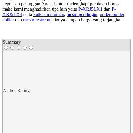
kepuasan pelanggan Anda. Untuk melengkapi peralatan horeca
maka kami menghadirkan tipe lain yaitu
P-XRJ5LX1
dan
P-
XRJ5LX3
serta
kulkas minuman
,
mesin pendingin
,
undercounter
chiller
dan
mesin restoran
lainnya dengan harga yang terjangkau.
Summary
Author Rating