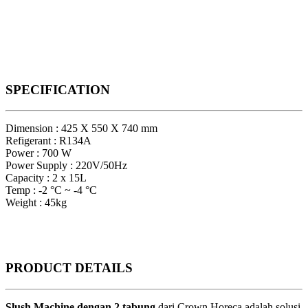
SPECIFICATION
Dimension : 425 X 550 X 740 mm
Refigerant : R134A
Power : 700 W
Power Supply : 220V/50Hz
Capacity : 2 x 15L
Temp : -2 °C ~ -4 °C
Weight : 45kg
PRODUCT
DETAILS
Slush Machine dengan 2 tabung
dari Crown Horeca adalah solusi