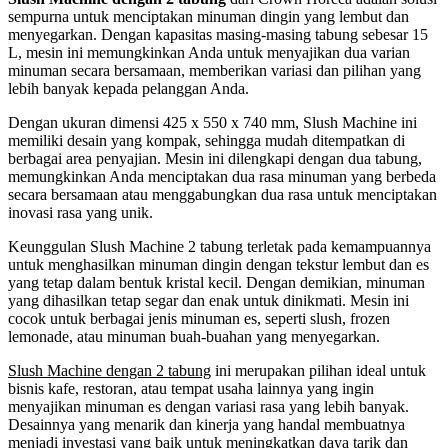
sempurna untuk menciptakan minuman dingin yang lembut dan
menyegarkan. Dengan kapasitas masing-masing tabung sebesar 15
L, mesin ini memungkinkan Anda untuk menyajikan dua varian
minuman secara bersamaan, memberikan variasi dan pilihan yang
lebih banyak kepada pelanggan Anda.
Dengan ukuran dimensi 425 x 550 x 740 mm, Slush Machine ini
memiliki desain yang kompak, sehingga mudah ditempatkan di
berbagai area penyajian. Mesin ini dilengkapi dengan dua tabung,
memungkinkan Anda menciptakan dua rasa minuman yang berbeda
secara bersamaan atau menggabungkan dua rasa untuk menciptakan
inovasi rasa yang unik.
Keunggulan Slush Machine 2 tabung terletak pada kemampuannya
untuk menghasilkan minuman dingin dengan tekstur lembut dan es
yang tetap dalam bentuk kristal kecil. Dengan demikian, minuman
yang dihasilkan tetap segar dan enak untuk dinikmati. Mesin ini
cocok untuk berbagai jenis minuman es, seperti slush, frozen
lemonade, atau minuman buah-buahan yang menyegarkan.
Slush Machine dengan 2 tabung
ini merupakan pilihan ideal untuk
bisnis kafe, restoran, atau tempat usaha lainnya yang ingin
menyajikan minuman es dengan variasi rasa yang lebih banyak.
Desainnya yang menarik dan kinerja yang handal membuatnya
menjadi investasi yang baik untuk meningkatkan daya tarik dan