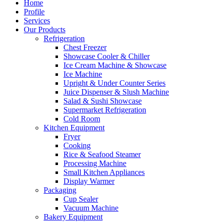
Home
Profile
Services
Our Products
Refrigeration
Chest Freezer
Showcase Cooler & Chiller
Ice Cream Machine & Showcase
Ice Machine
Upright & Under Counter Series
Juice Dispenser & Slush Machine
Salad & Sushi Showcase
Supermarket Refrigeration
Cold Room
Kitchen Equipment
Fryer
Cooking
Rice & Seafood Steamer
Processing Machine
Small Kitchen Appliances
Display Warmer
Packaging
Cup Sealer
Vacuum Machine
Bakery Equipment