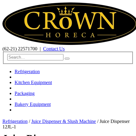
(62-21) 22571700
|
Contact Us
Refrigeration
Kitchen Equipment
Packaging
Bakery Equipment
Refrigeration
/
Juice Dispenser & Slush Machine
/ Juice Dispenser
12JL-1