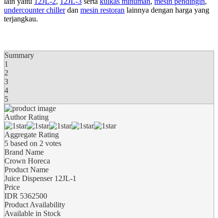
lain yaitu
12JL-2
,
12JL-3
serta
kulkas minuman
,
mesin pendingin
,
undercounter chiller
dan
mesin restoran
lainnya dengan harga yang
terjangkau.
Summary
1
2
3
4
5
Author Rating
Aggregate Rating
5
based on
2
votes
Brand Name
Crown Horeca
Product Name
Juice Dispenser 12JL-1
Price
IDR
5362500
Product Availability
Available in Stock