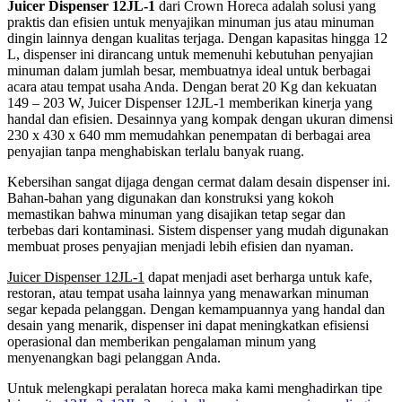
Juicer Dispenser 12JL-1
dari Crown Horeca adalah solusi yang
praktis dan efisien untuk menyajikan minuman jus atau minuman
dingin lainnya dengan kualitas terjaga. Dengan kapasitas hingga 12
L, dispenser ini dirancang untuk memenuhi kebutuhan penyajian
minuman dalam jumlah besar, membuatnya ideal untuk berbagai
acara atau tempat usaha Anda. Dengan berat 20 Kg dan kekuatan
149 – 203 W, Juicer Dispenser 12JL-1 memberikan kinerja yang
handal dan efisien. Desainnya yang kompak dengan ukuran dimensi
230 x 430 x 640 mm memudahkan penempatan di berbagai area
penyajian tanpa menghabiskan terlalu banyak ruang.
Kebersihan sangat dijaga dengan cermat dalam desain dispenser ini.
Bahan-bahan yang digunakan dan konstruksi yang kokoh
memastikan bahwa minuman yang disajikan tetap segar dan
terbebas dari kontaminasi. Sistem dispenser yang mudah digunakan
membuat proses penyajian menjadi lebih efisien dan nyaman.
Juicer Dispenser 12JL-1
dapat menjadi aset berharga untuk kafe,
restoran, atau tempat usaha lainnya yang menawarkan minuman
segar kepada pelanggan. Dengan kemampuannya yang handal dan
desain yang menarik, dispenser ini dapat meningkatkan efisiensi
operasional dan memberikan pengalaman minum yang
menyenangkan bagi pelanggan Anda.
Untuk melengkapi peralatan horeca maka kami menghadirkan tipe