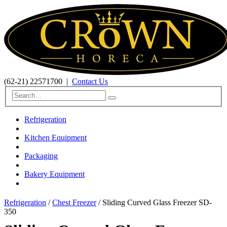
(62-21) 22571700
|
Contact Us
Refrigeration
Kitchen Equipment
Packaging
Bakery Equipment
Refrigeration
/
Chest Freezer
/ Sliding Curved Glass Freezer SD-
350