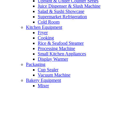
Upright & Under Counter Series
Juice Dispenser & Slush Machine
Salad & Sushi Showcase
Supermarket Refrigeration
Cold Room
Kitchen Equipment
Fryer
Cooking
Rice & Seafood Steamer
Processing Machine
Small Kitchen Appliances
Display Warmer
Packaging
Cup Sealer
Vacuum Machine
Bakery Equipment
Mixer
Oven
Proofer
Processing Machine Bakery
Cake Showcase & Pastry
News & Event
E-Catalogue
Our Customers
Contact Us