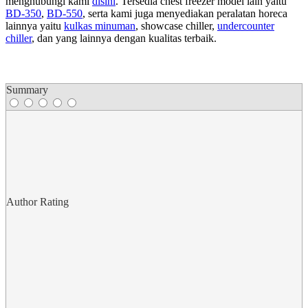
menghubungi kami
disini
. Tersedia chest freezer model lain yaitu
BD-350
,
BD-550
, serta kami juga menyediakan peralatan horeca
lainnya yaitu
kulkas minuman
, showcase chiller,
undercounter
chiller
, dan yang lainnya dengan kualitas terbaik.
Summary
Author Rating