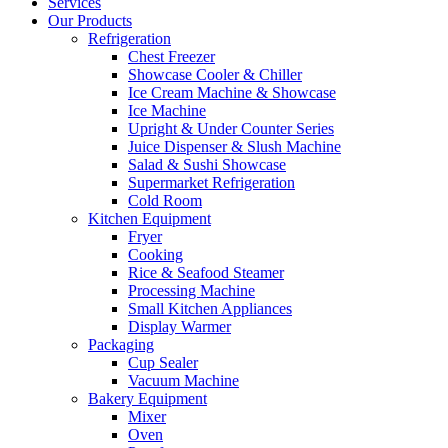
Services
Our Products
Refrigeration
Chest Freezer
Showcase Cooler & Chiller
Ice Cream Machine & Showcase
Ice Machine
Upright & Under Counter Series
Juice Dispenser & Slush Machine
Salad & Sushi Showcase
Supermarket Refrigeration
Cold Room
Kitchen Equipment
Fryer
Cooking
Rice & Seafood Steamer
Processing Machine
Small Kitchen Appliances
Display Warmer
Packaging
Cup Sealer
Vacuum Machine
Bakery Equipment
Mixer
Oven