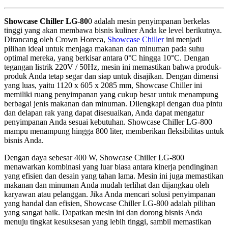
Showcase Chiller LG-80
0 adalah mesin penyimpanan berkelas
tinggi yang akan membawa bisnis kuliner Anda ke level berikutnya.
Dirancang oleh Crown Horeca,
Showcase Chiller
ini menjadi
pilihan ideal untuk menjaga makanan dan minuman pada suhu
optimal mereka, yang berkisar antara 0°C hingga 10°C. Dengan
tegangan listrik 220V / 50Hz, mesin ini memastikan bahwa produk-
produk Anda tetap segar dan siap untuk disajikan. Dengan dimensi
yang luas, yaitu 1120 x 605 x 2085 mm, Showcase Chiller ini
memiliki ruang penyimpanan yang cukup besar untuk menampung
berbagai jenis makanan dan minuman. Dilengkapi dengan dua pintu
dan delapan rak yang dapat disesuaikan, Anda dapat mengatur
penyimpanan Anda sesuai kebutuhan. Showcase Chiller LG-800
mampu menampung hingga 800 liter, memberikan fleksibilitas untuk
bisnis Anda.
Dengan daya sebesar 400 W, Showcase Chiller LG-800
menawarkan kombinasi yang luar biasa antara kinerja pendinginan
yang efisien dan desain yang tahan lama. Mesin ini juga memastikan
makanan dan minuman Anda mudah terlihat dan dijangkau oleh
karyawan atau pelanggan. Jika Anda mencari solusi penyimpanan
yang handal dan efisien, Showcase Chiller LG-800 adalah pilihan
yang sangat baik. Dapatkan mesin ini dan dorong bisnis Anda
menuju tingkat kesuksesan yang lebih tinggi, sambil memastikan