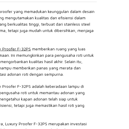
proofer yang memadukan keunggulan dalam desain
yang mengutamakan kualitas dan efisiensi dalam
 berkualitas tinggi, terbuat dari stainless steel
lama, tetapi juga mudah untuk dibersihkan, menjaga
y Proofer F-32PS
memberikan ruang yang luas
aan. Ini memungkinkan para pengusaha roti untuk
ngorbankan kualitas hasil akhir. Selain itu,
i mampu memberikan panas yang merata dan
tasi adonan roti dengan sempurna.
ry Proofer F-32PS adalah keberadaan lampu di
pengusaha roti untuk memantau adonan yang
ngetahui kapan adonan telah siap untuk
siensi, tetapi juga memastikan hasil roti yang
ya, Luxury Proofer F-32PS merupakan investasi