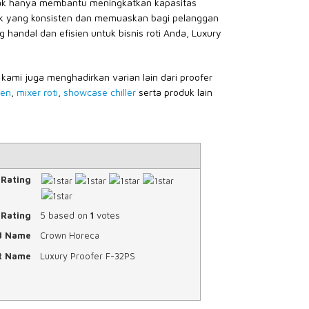
tidak hanya membantu meningkatkan kapasitas
duk yang konsisten dan memuaskan bagi pelanggan
 handal dan efisien untuk bisnis roti Anda, Luxury
ami juga menghadirkan varian lain dari proofer
en
,
mixer roti
,
showcase chiller
serta produk lain
 Rating
Rating
5
based on
1
votes
d Name
Crown Horeca
t Name
Luxury Proofer F-32PS