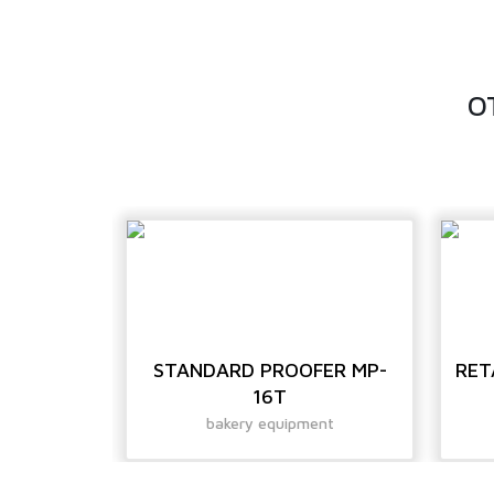
O
R F-32SC
STANDARD PROOFER MP-
RET
16T
ent
bakery equipment