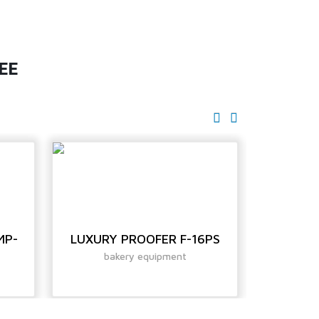
EE
MP-
LUXURY PROOFER F-16PS
RETARDE
bakery equipment
ba