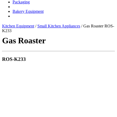
Packaging
Bakery Equipment
Kitchen Equipment
/
Small Kitchen Appliances
/ Gas Roaster ROS-
K233
Gas Roaster
ROS-K233