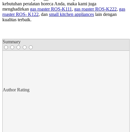
kebutuhan peralatan horeca Anda, maka kami juga
menghadirkan
gas roaster ROS-K111
,
gas roaster ROS-K222
,
gas
roaster ROS- K122
, dan
small kitchen appliances
lain dengan
kualitas terbaik.
Summary
Author Rating