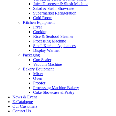
Juice Dispenser & Slush Machine
Salad & Sushi Showcase
Supermarket Refrigeration
Cold Room
Kitchen Equipment
Fryer
Cooking
Rice & Seafood Steamer
Processing Machine
Small Kitchen Appliances
Display Warmer
Packaging
Cup Sealer
Vacuum Machine
Bakery Equipment
Mixer
Oven
Proofer
Processing Machine Bakery
Cake Showcase & Pastry
News & Event
E-Catalogue
Our Customers
Contact Us