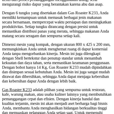
mengurangi risiko dapur yang berantakan karena abu dan asap.
Dengan 6 tungku yang disertakan dalam Gas Roaster K233, Anda
memiliki kemampuan untuk memasak berbagai jenis makanan
secara bersamaan, mempercepat waktu persiapan dan meningkatkan
produktivitas. Setiap tungku dirancang dengan presisi untuk
memastikan distribusi panas yang merata, sehingga makanan Anda
matang secara seragam dan sempurna setiap kali.
Dimensi mesin yang kompak, dengan ukuran 800 x 425 x 200 mm,
memungkinkan Anda untuk menghemat ruang di dapur komersial
Anda tanpa mengorbankan kinerja. Mesin ini juga dilengkapi
dengan Shell bertekstur dan penutup standar untuk menambah
kekuatan dan daya tahan, serta memastikan keamanan penggunaan.
Dengan bobot hanya 14 Kg, Gas Roaster K233 mudah dipindahkan
dan disimpan sesuai kebutuhan Anda. Mesin ini juga sangat mudah
dirawat dan dibersihkan, sehingga Anda dapat menjaga kebersihan
dan kebersihan dapur Anda dengan lebih baik.
Gas Roaster K233
adalah pilihan yang sempurna untuk restoran,
kafe, warung makan, atau usaha kuliner lainnya yang membutuhkan
pemanggangan cepat dan efisien. Dengan kinerja handal dan
kualitas terjamin, mesin ini akan menjadi aset berharga bagi bisnis
Anda, membantu Anda menghasilkan hidangan berkualitas tinggi
dan memuaskan pelanggan Anda setiap saat. Untuk memenuhi