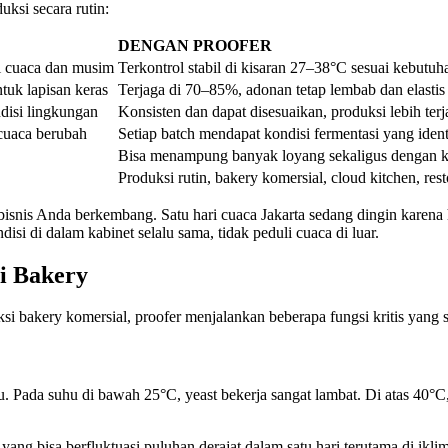
ksi secara rutin:
DENGAN PROOFER
ti cuaca dan musim
Terkontrol stabil di kisaran 27–38°C sesuai kebutuha
uk lapisan keras
Terjaga di 70–85%, adonan tetap lembab dan elastis
ndisi lingkungan
Konsisten dan dapat disesuaikan, produksi lebih ter
t cuaca berubah
Setiap batch mendapat kondisi fermentasi yang iden
Bisa menampung banyak loyang sekaligus dengan k
Produksi rutin, bakery komersial, cloud kitchen, res
bisnis Anda berkembang. Satu hari cuaca Jakarta sedang dingin karena h
isi di dalam kabinet selalu sama, tidak peduli cuaca di luar.
i Bakery
 bakery komersial, proofer menjalankan beberapa fungsi kritis yang sa
hu. Pada suhu di bawah 25°C, yeast bekerja sangat lambat. Di atas 40°C
ang bisa berfluktuasi puluhan derajat dalam satu hari terutama di ikli