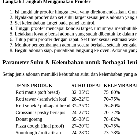
Langkah-Langkah Menggunakan Proofer
Isi tangki air proofer hingga level yang direkomendasikan. Gu
Nyalakan proofer dan set suhu target sesuai jenis adonan yang
Set kelembaban target pada panel kontrol.
Tunggu proofer mencapai kondisi target, umumnya membutuhka
Letakkan loyang berisi adonan yang sudah dibentuk ke dalam rak
Tutup pintu proofer dengan rapat. Set timer sesuai estimasi wak
Monitor pengembangan adonan secara berkala, setelah pengala
Begitu adonan siap, pindahkan langsung ke oven. Adonan yang 
Parameter Suhu & Kelembaban untuk Berbagai Jen
Setiap jenis adonan memiliki kebutuhan suhu dan kelembaban yang se
JENIS PRODUK
SUHU IDEAL
KELEMBABAN
Roti manis (soft bread)
32–35°C
75–80%
Roti tawar / sandwich loaf
28–32°C
70–75%
Roti sobek / pull-apart bread
32–35°C
76–80%
Croissant / pastry berlapis
24–27°C
70–72%
Donat goreng
35–38°C
78–82%
Pizza dough (final proof)
27–30°C
70–75%
Sourdough / roti artisan
24–28°C
73–78%