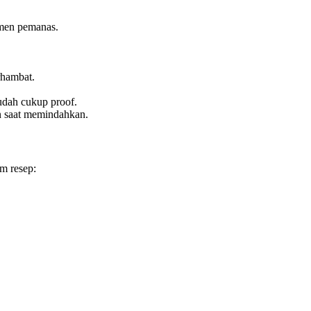
emen pemanas.
rhambat.
udah cukup proof.
an saat memindahkan.
m resep: