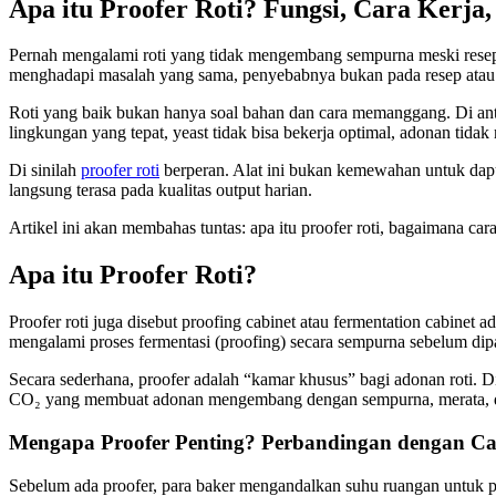
Apa itu Proofer Roti? Fungsi, Cara Kerja
Pernah mengalami roti yang tidak mengembang sempurna meski resep 
menghadapi masalah yang sama, penyebabnya bukan pada resep ata
Roti yang baik bukan hanya soal bahan dan cara memanggang. Di anta
lingkungan yang tepat, yeast tidak bisa bekerja optimal, adonan tidak
Di sinilah
proofer roti
berperan. Alat ini bukan kemewahan untuk dapur
langsung terasa pada kualitas output harian.
Artikel ini akan membahas tuntas: apa itu proofer roti, bagaimana cara
Apa itu Proofer Roti?
Proofer roti juga disebut proofing cabinet atau fermentation cabine
mengalami proses fermentasi (proofing) secara sempurna sebelum di
Secara sederhana, proofer adalah “kamar khusus” bagi adonan roti. D
CO₂ yang membuat adonan mengembang dengan sempurna, merata, d
Mengapa Proofer Penting? Perbandingan dengan Ca
Sebelum ada proofer, para baker mengandalkan suhu ruangan untuk p