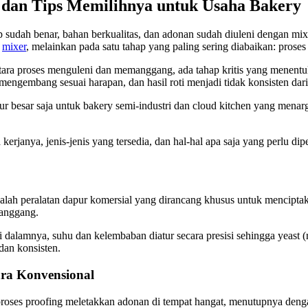
, dan Tips Memilihnya untuk Usaha Bakery
sudah benar, bahan berkualitas, dan adonan sudah diuleni dengan mix
u
mixer
, melainkan pada satu tahap yang paling sering diabaikan: proses
ra proses menguleni dan memanggang, ada tahap kritis yang menentukan
 mengembang sesuai harapan, dan hasil roti menjadi tidak konsisten dari
 besar saja untuk bakery semi-industri dan cloud kitchen yang menarg
 kerjanya, jenis-jenis yang tersedia, dan hal-hal apa saja yang perlu d
t adalah peralatan dapur komersial yang dirancang khusus untuk mencip
panggang.
i dalamnya, suhu dan kelembaban diatur secara presisi sehingga yeast 
an konsisten.
ra Konvensional
roses proofing meletakkan adonan di tempat hangat, menutupnya denga