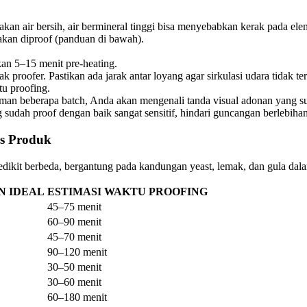
nakan air bersih, air bermineral tinggi bisa menyebabkan kerak pada el
 akan diproof (panduan di bawah).
n 5–15 menit pre-heating.
 proofer. Pastikan ada jarak antar loyang agar sirkulasi udara tidak te
tu proofing.
man beberapa batch, Anda akan mengenali tanda visual adonan yang s
sudah proof dengan baik sangat sensitif, hindari guncangan berlebih
is Produk
dikit berbeda, bergantung pada kandungan yeast, lemak, dan gula dala
 IDEAL
ESTIMASI WAKTU PROOFING
45–75 menit
60–90 menit
45–70 menit
90–120 menit
30–50 menit
30–60 menit
60–180 menit