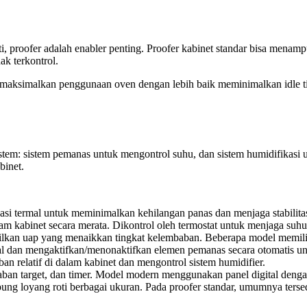
ti, proofer adalah enabler penting. Proofer kabinet standar bisa menamp
ak terkontrol.
 memaksimalkan penggunaan oven dengan lebih baik meminimalkan idle
istem: sistem pemanas untuk mengontrol suhu, dan sistem humidifikas
binet.
sulasi termal untuk meminimalkan kehilangan panas dan menjaga stabilita
kabinet secara merata. Dikontrol oleh termostat untuk menjaga suhu s
ilkan uap yang menaikkan tingkat kelembaban. Beberapa model memiliki
l dan mengaktifkan/menonaktifkan elemen pemanas secara otomatis unt
 relatif di dalam kabinet dan mengontrol sistem humidifier.
aban target, dan timer. Model modern menggunakan panel digital deng
ung loyang roti berbagai ukuran. Pada proofer standar, umumnya terse