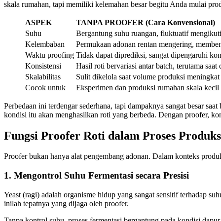
skala rumahan, tapi memiliki kelemahan besar begitu Anda mulai produ
ASPEK
TANPA PROOFER (Cara Konvensional)
Suhu
Bergantung suhu ruangan, fluktuatif mengiku
Kelembaban
Permukaan adonan rentan mengering, membent
Waktu proofing
Tidak dapat diprediksi, sangat dipengaruhi ko
Konsistensi
Hasil roti bervariasi antar batch, terutama saa
Skalabilitas
Sulit dikelola saat volume produksi meningkat
Cocok untuk
Eksperimen dan produksi rumahan skala kecil
Perbedaan ini terdengar sederhana, tapi dampaknya sangat besar saat 
kondisi itu akan menghasilkan roti yang berbeda. Dengan proofer, kond
Fungsi Proofer Roti dalam Proses Produks
Proofer bukan hanya alat pengembang adonan. Dalam konteks produksi
1. Mengontrol Suhu Fermentasi secara Presisi
Yeast (ragi) adalah organisme hidup yang sangat sensitif terhadap su
inilah tepatnya yang dijaga oleh proofer.
Tanpa kontrol suhu, proses fermentasi bergantung pada kondisi dapur y