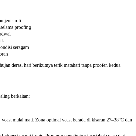
n jenis roti
 selama proofing
jadwal
tik
ondisi seragam
toran
ujan deras, hari berikutnya terik matahari tanpa proofer, kedua
ling berkaitan:
, yeast mulai mati. Zona optimal yeast berada di kisaran 27–38°C dan
m Indonesia yang tropis. Proofer mengeliminasi variabel cuaca dari